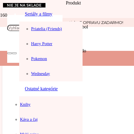
Produkt
NIE JE NA SKLADE
Seriály a filmy
Cestovanie
Nakúp nad 30 € a získaj automaticky DOPRAVU ZADARMO!
Produkt
bol
Priatelia (Friends)
Harry Potter
pridaný do
Pokemon
Wednesday
košíka.
Ostatné kategórie
Knihy
Káva a čaj