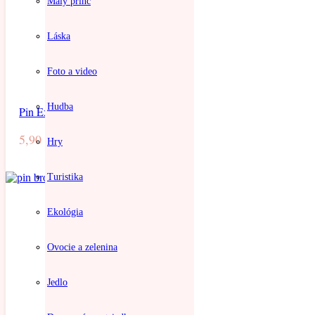
Malý princ
Láska
Foto a video
Hudba
Pin Explore
5,90
€
Hry
Turistika
Ekológia
Ovocie a zelenina
Jedlo