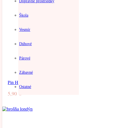
Dopravné prostriedky
Škola
Vesmír
Dúhové
Párové
Zábavné
Pin Holiday
Ostatné
5,90
€