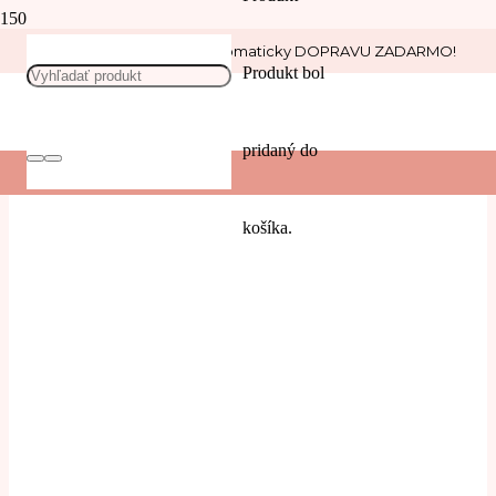
Nakúp nad 30 € a získaj automaticky DOPRAVU ZADARMO!
Dopravné prostriedky
Produkt
bol
pridaný do
košíka.