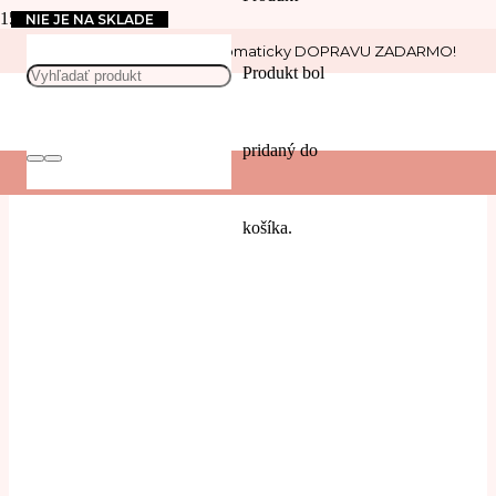
NIE JE NA SKLADE
NIE JE NA SKLADE
Nakúp nad 30 € a získaj automaticky DOPRAVU ZADARMO!
Jedlo
Produkt
bol
pridaný do
košíka.