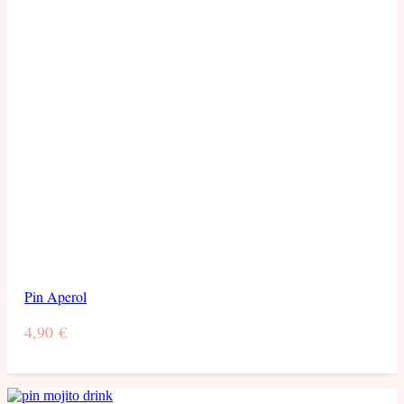
Pin Aperol
4,90
€