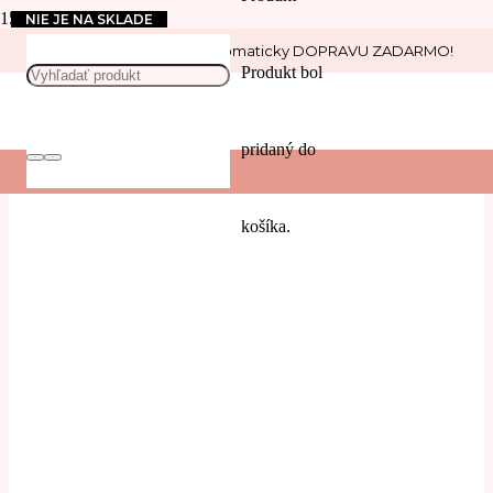
NIE JE NA SKLADE
Nakúp nad 30 € a získaj automaticky DOPRAVU ZADARMO!
Láska
Produkt
bol
pridaný do
košíka.