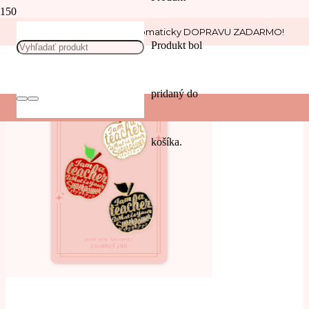
Nakúp nad 30 € a získaj automaticky DOPRAVU ZADARMO!
Pre učiteľov
Produkt
bol
pridaný do
košíka.