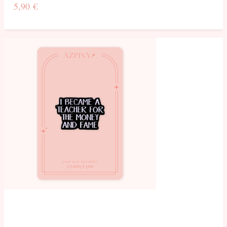
5,90
€