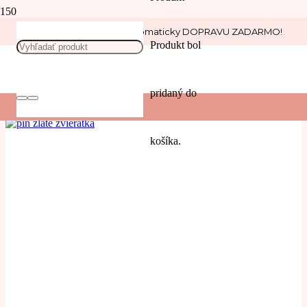
Nakúp nad 30 € a získaj automaticky DOPRAVU ZADARMO!
animals
Produkt
bol
POUŽIŤ
pridaný do
Filters
košíka.