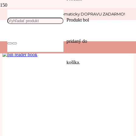
Nakúp nad 30 € a získaj automaticky DOPRAVU ZADARMO!
books
Produkt
bol
POUŽIŤ
pridaný do
Filters
košíka.