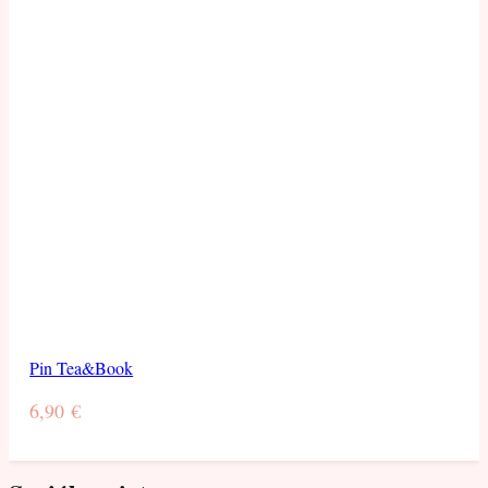
Pin Tea&Book
6,90
€