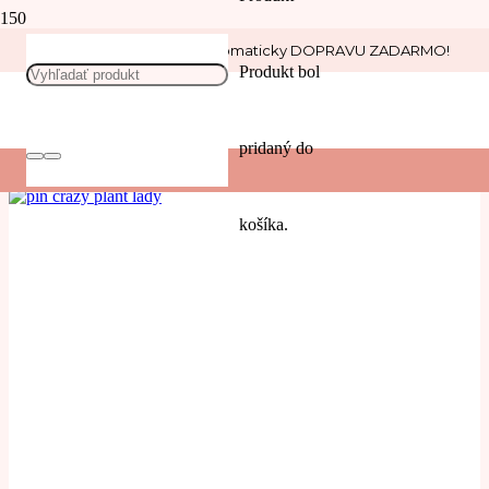
Nakúp nad 30 € a získaj automaticky DOPRAVU ZADARMO!
crazy
Produkt
bol
POUŽIŤ
pridaný do
Filters
košíka.