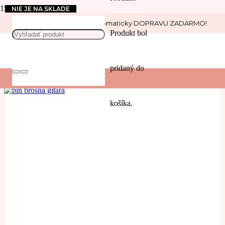
NIE JE NA SKLADE
Nakúp nad 30 € a získaj automaticky DOPRAVU ZADARMO!
hudba
Produkt
bol
POUŽIŤ
pridaný do
Filters
košíka.