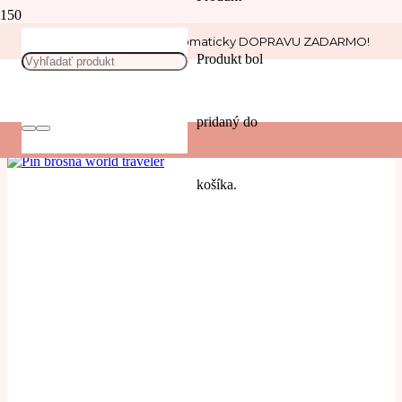
Nakúp nad 30 € a získaj automaticky DOPRAVU ZADARMO!
let
Produkt
bol
POUŽIŤ
pridaný do
Filters
košíka.