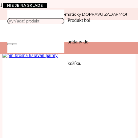
NIE JE NA SKLADE
Nakúp nad 30 € a získaj automaticky DOPRAVU ZADARMO!
leto
Produkt
bol
POUŽIŤ
pridaný do
Filters
košíka.