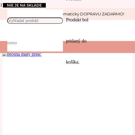
NIE JE NA SKLADE
Nakúp nad 30 € a získaj automaticky DOPRAVU ZADARMO!
little prince
Produkt
bol
POUŽIŤ
pridaný do
Filters
košíka.