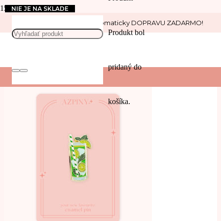
NIE JE NA SKLADE
Nakúp nad 30 € a získaj automaticky DOPRAVU ZADARMO!
mojito
Produkt
bol
POUŽIŤ
pridaný do
Filters
košíka.