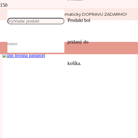
Nakúp nad 30 € a získaj automaticky DOPRAVU ZADARMO!
pas
Produkt
bol
POUŽIŤ
pridaný do
Filters
košíka.