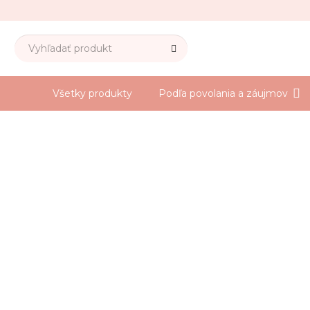
Všetky produkty
Podľa povolania a záujmov