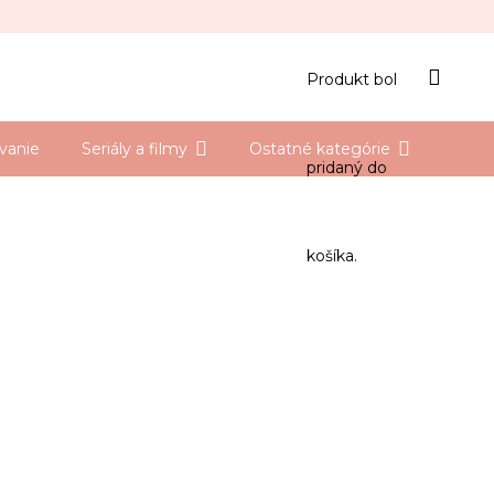
Produkt
bol
vanie
Seriály a filmy
Ostatné kategórie
pridaný do
košíka.