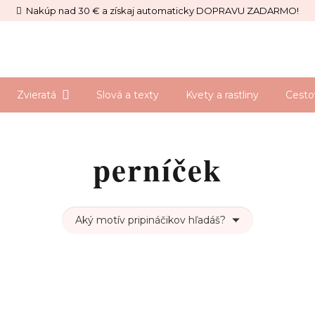
Nakúp nad 30 € a získaj automaticky DOPRAVU ZADARMO!
Zvieratá
Slová a texty
Kvety a rastliny
Cesto
perníček
Aký motív pripináčikov hľadáš?