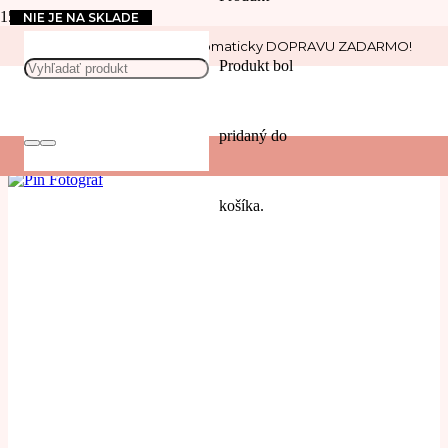
NIE JE NA SKLADE
Nakúp nad 30 € a získaj automaticky DOPRAVU ZADARMO!
photo
Produkt
bol
POUŽIŤ
pridaný do
Filters
košíka.