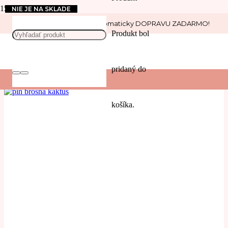
NIE JE NA SKLADE
Nakúp nad 30 € a získaj automaticky DOPRAVU ZADARMO!
príroda
Produkt
bol
POUŽIŤ
pridaný do
Filters
košíka.