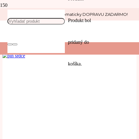
Nakúp nad 30 € a získaj automaticky DOPRAVU ZADARMO!
srdiečko
Produkt
bol
POUŽIŤ
pridaný do
Filters
košíka.