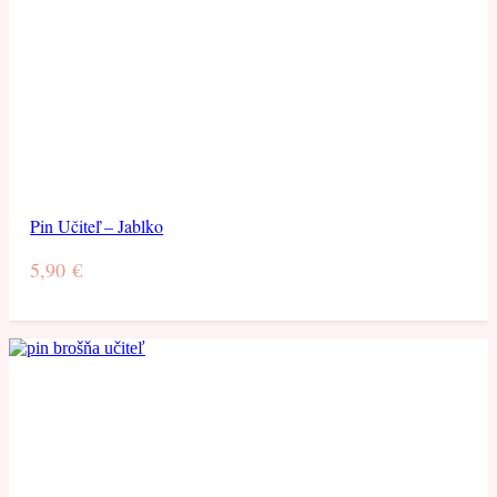
Pin Učiteľ – Jablko
5,90
€