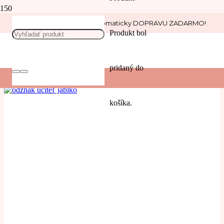
Nakúp nad 30 € a získaj automaticky DOPRAVU ZADARMO!
učiteľ
Produkt
bol
POUŽIŤ
pridaný do
Filters
košíka.