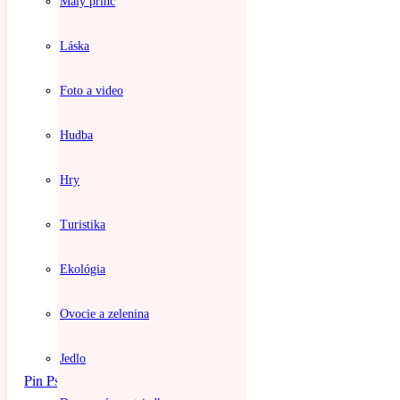
Malý princ
Láska
Foto a video
Hudba
Hry
Turistika
Ekológia
Ovocie a zelenina
Jedlo
Pin Psychológia – Motýľ