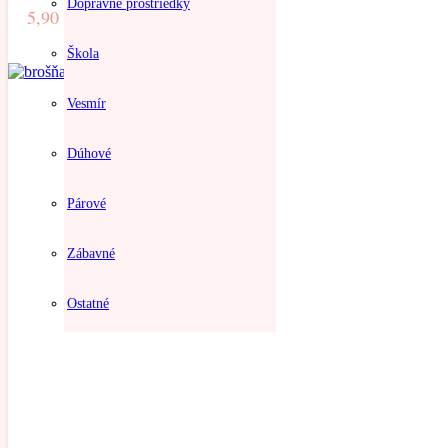
Dopravné prostriedky
5,90
€
Škola
Vesmír
Dúhové
Párové
Zábavné
Ostatné