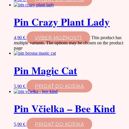
Pin Crazy Plant Lady
VÝBER MOŽNOSTÍ
4,90
€
This product has
multiple variants. The options may be chosen on the product
page
Pin Magic Cat
PRIDAŤ DO KOŠÍKA
5,90
€
Pin Včielka – Bee Kind
PRIDAŤ DO KOŠÍKA
5,90
€