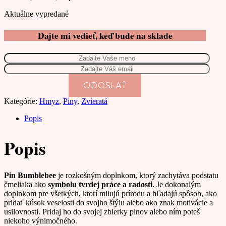
Aktuálne vypredané
Dajte mi vedieť, keď bude na sklade
Kategórie:
Hmyz
,
Piny
,
Zvieratá
Popis
Popis
Pin Bumblebee
je rozkošným doplnkom, ktorý zachytáva podstatu
čmeliaka ako
symbolu tvrdej práce a radosti
. J
e dokonalým
doplnkom pre všetkých, ktorí milujú prírodu a hľadajú spôsob, ako
pridať kúsok veselosti do svojho štýlu alebo ako znak motivácie a
usilovnosti.
Pridaj ho do svojej zbierky pinov alebo ním poteš
niekoho výnimočného.