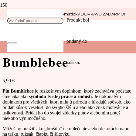
Nakúp nad 30 € a získaj automaticky DOPRAVU ZADARMO!
Produkt
bol
Domov
/
Piny
/
Zvieratá
/
Hmyz
/ Pin Včielka – Bumblebee
Pin Včielka –
pridaný do
Bumblebee
košíka.
5,90
€
Pin Bumblebee
je rozkošným doplnkom, ktorý zachytáva podstatu
čmeliaka ako
symbolu tvrdej práce a radosti
. J
e dokonalým
doplnkom pre všetkých, ktorí milujú prírodu a hľadajú spôsob, ako
pridať kúsok veselosti do svojho štýlu alebo ako znak motivácie a
usilovnosti.
Pridaj ho do svojej zbierky pinov alebo ním poteš
niekoho výnimočného.
Môžeš ho použiť ako „brošňu“ na oblečenie alebo dekoráciu napr.
na tašku, ruksak, čiapku či šiltovku.