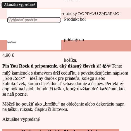
Nakúp nad 30 € a získaj automaticky DOPRAVU ZADARMO!
Domov
/
Piny
/
Slová a texty
/ Pin You Rock
Produkt
bol
Pin You Rock
pridaný do
4,90
€
košíka.
Pin You Rock
ti pripomenie, aký úžasný človek si! 🪨✨
Tento
milý kamienok s úsmevom drží ceduľku s povzbudzujúcim nápisom
„You Rock“
– ideálny darček pre priateľa, kolegu alebo
kohokoľvek, komu chceš dodať sebavedomie a úsmev. Perfektný
doplnok na batoh, bundu či tašku, ktorý rozžiari deň každému, kto
sa naň pozrie.
Môžeš ho použiť ako „brošňu“ na oblečenie alebo dekoráciu napr.
na tašku, ruksak, čiapku či šiltovku.
Aktuálne vypredané