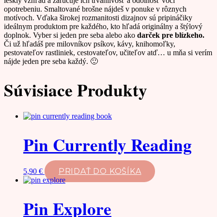
lesklý vzhľad a zaručuje ich trvanlivosť a odolnosť voči
opotrebeniu. Smaltované brošne nájdeš v ponuke v rôznych
motívoch. Vďaka širokej rozmanitosti dizajnov sú pripináčiky
ideálnym produktom pre každého, kto hľadá originálny a štýlový
doplnok. Vyber si jeden pre seba alebo ako
darček pre blízkeho.
Či už hľadáš pre milovníkov psíkov, kávy, knihomoľky,
pestovateľov rastliniek, cestovateľov, učiteľov atď… u mňa si verím
nájde jeden pre seba každý. 🙂
Súvisiace Produkty
Pin Currently Reading
PRIDAŤ DO KOŠÍKA
5,90
€
Pin Explore