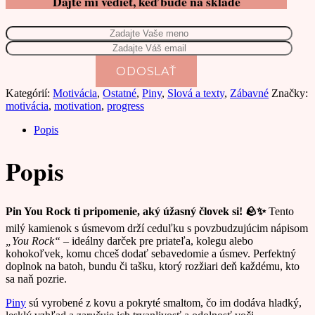
Dajte mi vedieť, keď bude na sklade
Kategórií:
Motivácia
,
Ostatné
,
Piny
,
Slová a texty
,
Zábavné
Značky:
motivácia
,
motivation
,
progress
Popis
Popis
Pin You Rock
ti pripomenie, aký úžasný človek si! 🪨✨
Tento
milý kamienok s úsmevom drží ceduľku s povzbudzujúcim nápisom
„You Rock“
– ideálny darček pre priateľa, kolegu alebo
kohokoľvek, komu chceš dodať sebavedomie a úsmev. Perfektný
doplnok na batoh, bundu či tašku, ktorý rozžiari deň každému, kto
sa naň pozrie.
Piny
sú vyrobené z kovu a pokryté smaltom, čo im dodáva hladký,