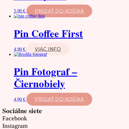
PRIDAŤ DO KOŠÍKA
5,90
€
Pin Coffee First
VIAC INFO
4,90
€
Pin Fotograf –
Čiernobiely
PRIDAŤ DO KOŠÍKA
4,90
€
Sociálne siete
Facebook
Instagram